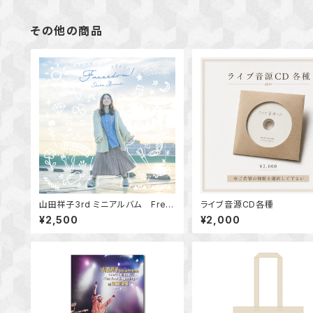
その他の商品
山田祥子3rd ミニアルバム Free
ライブ音源CD各種
edom!
¥2,500
¥2,000