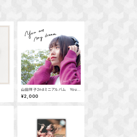
山田祥子2ndミニアルバム You a
re my dream
¥2,000